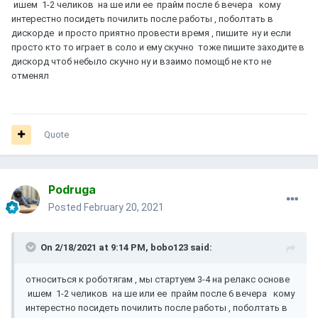
ишем 1-2 челиков на ше или ее прайм после 6 вечера кому
интерестно посидеть почилить после работы , поболтать в
дискорде и просто приятно провести время , пишите ну и если
просто кто то играет в соло и ему скучно тоже пишите заходите в
дискорд чтоб небыло скучно ну и взаимо помощб не кто не
отменял
Quote
Podruga
Posted
February 20, 2021
On 2/18/2021 at 9:14 PM,
bobo123
said:
относиться к роботягам , мы стартуем 3-4 на релакс основе
ишем 1-2 челиков на ше или ее прайм после 6 вечера кому
интерестно посидеть почилить после работы , поболтать в