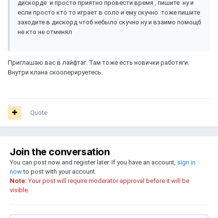
дискорде и просто приятно провести время , пишите ну и
если просто кто то играет в соло и ему скучно тоже пишите
заходите в дискорд чтоб небыло скучно ну и взаимо помощб
не кто не отменял
Приглашаю вас в лайфтаг. Там тоже есть новички работяги.
Внутри клана скооперируетесь.
Quote
Join the conversation
You can post now and register later. If you have an account,
sign in
now
to post with your account.
Note:
Your post will require moderator approval before it will be
visible.