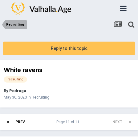
Recruiting
Reply to this topic
White ravens
recruiting
By
Podruga
May 30, 2020
in
Recruiting
PREV
Page 11 of 11
NEXT